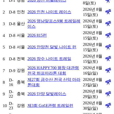
경남
2026 양산 어필레이스
1
D-1
8일(토)
2026년 8월
인천
2026 인천 나이트 레이스
2
D-8
15일(토)
2026 영남알프스9봉 트레일레
2026년 8월
울산
3
D-8
이스
15일(토)
2026년 8월
서울
2026 815런
4
D-8
15일(토)
2026년 8월
서울
2026 안양천 달빛 나이트 런
5
D-8
15일(토)
2026년 8월
전북
2026 장수 나이트 트레일
6
D-8
15일(토)
2026 HAPPY700 평창 대관령
2026년 8월
강원
7
D-9
전국 하프마라톤 대회
16일(일)
제27회 금수산 전국 산악 마라
2026년 8월
D-
충북
8
16
톤대회
23일(일)
2026년 8월
D-
충북
2026 단양 달빛레이스
9
22
29일(토)
2026년 8월
D-
강원
제3회 Go대관령 트레일런
10
23
30일(일)