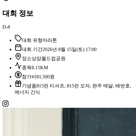
대회 정보
D-8
대회 유형
마라톤
대회 기간
2026년 8월 15일(토) 17:00
장소
상암월드컵공원
종목
8.15KM
참가비
81,500원
기념품
815런 티셔츠, 815런 모자, 완주 메달, 배번호,
에너지 간식