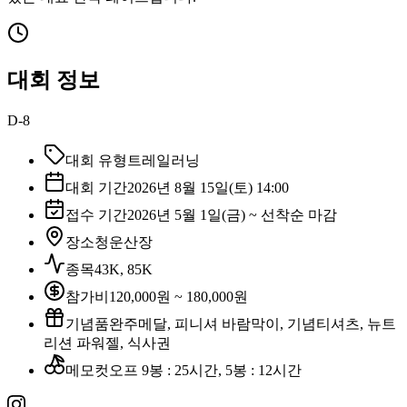
대회 정보
D-8
대회 유형
트레일러닝
대회 기간
2026년 8월 15일(토) 14:00
접수 기간
2026년 5월 1일(금) ~ 선착순 마감
장소
청운산장
종목
43K, 85K
참가비
120,000원 ~ 180,000원
기념품
완주메달, 피니셔 바람막이, 기념티셔츠, 뉴트
리션 파워젤, 식사권
메모
컷오프 9봉 : 25시간, 5봉 : 12시간