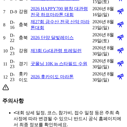
15일(토)
2026 HAPPY700 평창 대관령
2026년 8월
강원
7
D-9
전국 하프마라톤 대회
16일(일)
제27회 금수산 전국 산악 마라
2026년 8월
D-
충북
8
16
톤대회
23일(일)
2026년 8월
D-
충북
2026 단양 달빛레이스
9
22
29일(토)
2026년 8월
D-
강원
제3회 Go대관령 트레일런
10
23
30일(일)
2026년 8월
D-
경기
굿몰닝 10K in 스타필드 수원
11
23
30일(일)
홋카
2026년 8월
D-
2026 홋카이도 마라톤
12
23
이도
30일(일)
주의사항
•
대회 상세 일정, 코스, 참가비, 접수 일정 등은 주최 측
사정에 따라 변경될 수 있으니 반드시 공식 홈페이지에
서 최종 정보를 확인하세요.