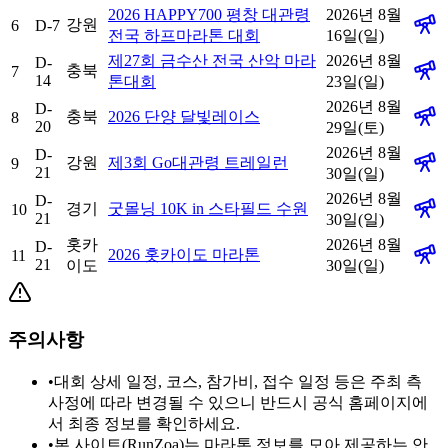
2026 HAPPY700 평창 대관령
2026년 8월
강원
6
D-7
전국 하프마라톤 대회
16일(일)
제27회 금수산 전국 산악 마라
2026년 8월
D-
충북
7
14
톤대회
23일(일)
2026년 8월
D-
충북
2026 단양 달빛레이스
8
20
29일(토)
2026년 8월
D-
강원
제3회 Go대관령 트레일런
9
21
30일(일)
2026년 8월
D-
경기
굿몰닝 10K in 스타필드 수원
10
21
30일(일)
홋카
2026년 8월
D-
2026 홋카이도 마라톤
11
21
이도
30일(일)
주의사항
•
대회 상세 일정, 코스, 참가비, 접수 일정 등은 주최 측
사정에 따라 변경될 수 있으니 반드시 공식 홈페이지에
서 최종 정보를 확인하세요.
•
본 사이트(RunZoa)는 마라톤 정보를 모아 제공하는 안