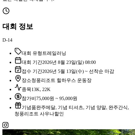
대회 정보
D-14
대회 유형
트레일러닝
대회 기간
2026년 8월 23일(일) 08:00
접수 기간
2026년 5월 13일(수) ~ 선착순 마감
장소
청풍리조트 힐하우스 운동장
종목
13K, 22K
참가비
75,000원 ~ 95,000원
기념품
완주메달, 기념 티셔츠, 기념 양말, 완주간식,
청풍리조트 사우나할인