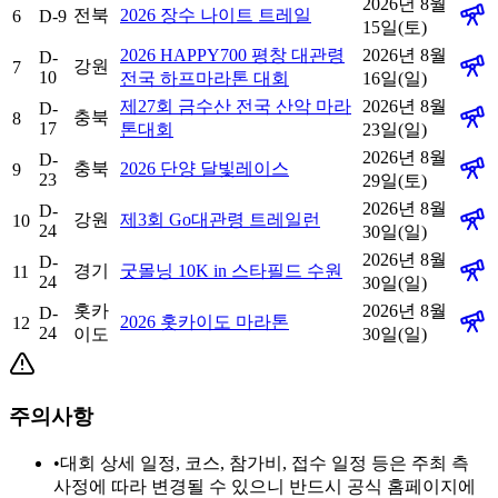
2026년 8월
전북
2026 장수 나이트 트레일
6
D-9
15일(토)
2026 HAPPY700 평창 대관령
2026년 8월
D-
강원
7
10
전국 하프마라톤 대회
16일(일)
제27회 금수산 전국 산악 마라
2026년 8월
D-
충북
8
17
톤대회
23일(일)
2026년 8월
D-
충북
2026 단양 달빛레이스
9
23
29일(토)
2026년 8월
D-
강원
제3회 Go대관령 트레일런
10
24
30일(일)
2026년 8월
D-
경기
굿몰닝 10K in 스타필드 수원
11
24
30일(일)
홋카
2026년 8월
D-
2026 홋카이도 마라톤
12
24
이도
30일(일)
주의사항
•
대회 상세 일정, 코스, 참가비, 접수 일정 등은 주최 측
사정에 따라 변경될 수 있으니 반드시 공식 홈페이지에