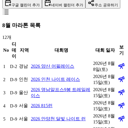
구글 캘린더 추가
네이버 캘린더 추가
주소 공유하기
8
월 마라톤 목록
12
개
디
보
No
데
지역
대회명
대회 일자
기
이
2026년 8월
경남
2026 양산 어필레이스
1
D-2
8일(토)
2026년 8월
인천
2026 인천 나이트 레이스
2
D-9
15일(토)
2026 영남알프스9봉 트레일레
2026년 8월
울산
3
D-9
이스
15일(토)
2026년 8월
서울
2026 815런
4
D-9
15일(토)
2026년 8월
서울
2026 안양천 달빛 나이트 런
5
D-9
15일(토)