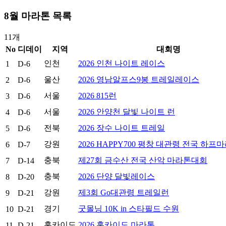
8
월 마라톤 목록
11
개
No
디데이
지역
대회명
인천
2026 인천 나이트 레이스
1
D-6
울산
2026 영남알프스9봉 트레일레이스
2
D-6
서울
2026 815런
3
D-6
서울
2026 안양천 달빛 나이트 런
4
D-6
전북
2026 장수 나이트 트레일
5
D-6
강원
2026 HAPPY700 평창 대관령 전국 하프
6
D-7
충북
제27회 금수산 전국 산악 마라톤대회
7
D-14
충북
2026 단양 달빛레이스
8
D-20
강원
제3회 Go대관령 트레일런
9
D-21
경기
굿몰닝 10K in 스타필드 수원
10
D-21
홋카이도
2026 홋카이도 마라톤
11
D-21