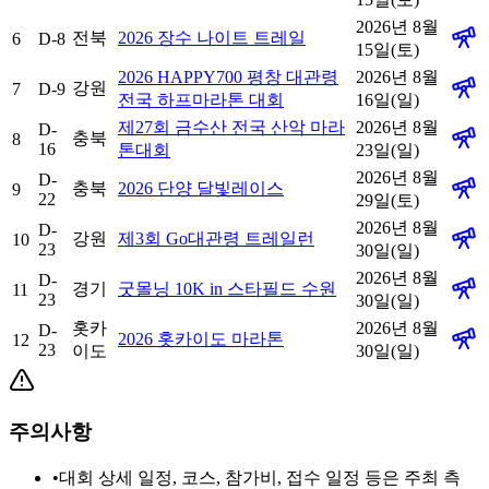
2026년 8월
전북
2026 장수 나이트 트레일
6
D-8
15일(토)
2026 HAPPY700 평창 대관령
2026년 8월
강원
7
D-9
전국 하프마라톤 대회
16일(일)
제27회 금수산 전국 산악 마라
2026년 8월
D-
충북
8
16
톤대회
23일(일)
2026년 8월
D-
충북
2026 단양 달빛레이스
9
22
29일(토)
2026년 8월
D-
강원
제3회 Go대관령 트레일런
10
23
30일(일)
2026년 8월
D-
경기
굿몰닝 10K in 스타필드 수원
11
23
30일(일)
홋카
2026년 8월
D-
2026 홋카이도 마라톤
12
23
이도
30일(일)
주의사항
•
대회 상세 일정, 코스, 참가비, 접수 일정 등은 주최 측