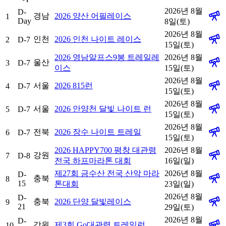
2026년 8월
D-
경남
2026 양산 어필레이스
1
Day
8일(토)
2026년 8월
인천
2026 인천 나이트 레이스
2
D-7
15일(토)
2026 영남알프스9봉 트레일레
2026년 8월
울산
3
D-7
이스
15일(토)
2026년 8월
서울
2026 815런
4
D-7
15일(토)
2026년 8월
서울
2026 안양천 달빛 나이트 런
5
D-7
15일(토)
2026년 8월
전북
2026 장수 나이트 트레일
6
D-7
15일(토)
2026 HAPPY700 평창 대관령
2026년 8월
강원
7
D-8
전국 하프마라톤 대회
16일(일)
제27회 금수산 전국 산악 마라
2026년 8월
D-
충북
8
15
톤대회
23일(일)
2026년 8월
D-
충북
2026 단양 달빛레이스
9
21
29일(토)
2026년 8월
D-
강원
제3회 Go대관령 트레일런
10