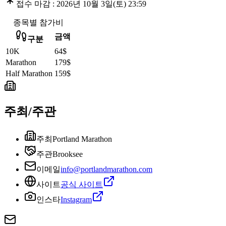
접수 마감 :
2026년 10월 3일(토) 23:59
종목별 참가비
금액
구분
10K
64$
Marathon
179$
Half Marathon
159$
주최/주관
주최
Portland Marathon
주관
Brooksee
이메일
info@portlandmarathon.com
사이트
공식 사이트
인스타
Instagram