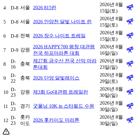
2026년 8월
서울
2026 815런
4
D-8
15일(토)
2026년 8월
서울
2026 안양천 달빛 나이트 런
5
D-8
15일(토)
2026년 8월
전북
2026 장수 나이트 트레일
6
D-8
15일(토)
2026 HAPPY700 평창 대관령
2026년 8월
강원
7
D-9
전국 하프마라톤 대회
16일(일)
제27회 금수산 전국 산악 마라
2026년 8월
D-
충북
8
16
톤대회
23일(일)
2026년 8월
D-
충북
2026 단양 달빛레이스
9
22
29일(토)
2026년 8월
D-
강원
제3회 Go대관령 트레일런
10
23
30일(일)
2026년 8월
D-
경기
굿몰닝 10K in 스타필드 수원
11
23
30일(일)
홋카
2026년 8월
D-
2026 홋카이도 마라톤
12
23
이도
30일(일)