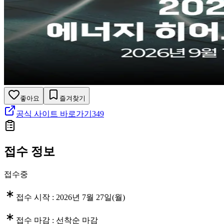
좋아요
즐겨찾기
공식 사이트 바로가기
349
접수 정보
접수중
접수 시작 :
2026년 7월 27일(월)
접수 마감 :
선착순 마감