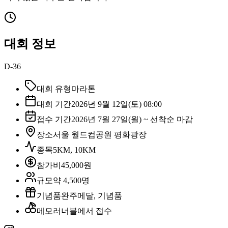
대회 정보
D-36
대회 유형
마라톤
대회 기간
2026년 9월 12일(토) 08:00
접수 기간
2026년 7월 27일(월) ~ 선착순 마감
장소
서울 월드컵공원 평화광장
종목
5KM, 10KM
참가비
45,000원
규모
약 4,500명
기념품
완주메달, 기념품
메모
러너블에서 접수