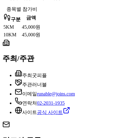
종목별 참가비
금액
구분
5KM
45,000원
10KM
45,000원
주최/주관
주최
굿피플
주관
러너블
이메일
runable@joins.com
연락처
02-2031-1935
사이트
공식 사이트