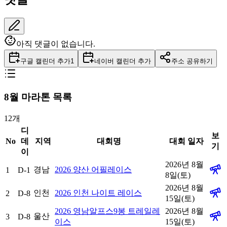
아직 댓글이 없습니다.
구글 캘린더 추가
1
네이버 캘린더 추가
주소 공유하기
8
월 마라톤 목록
12
개
디
보
No
데
지역
대회명
대회 일자
기
이
2026년 8월
경남
2026 양산 어필레이스
1
D-1
8일(토)
2026년 8월
인천
2026 인천 나이트 레이스
2
D-8
15일(토)
2026 영남알프스9봉 트레일레
2026년 8월
울산
3
D-8
이스
15일(토)