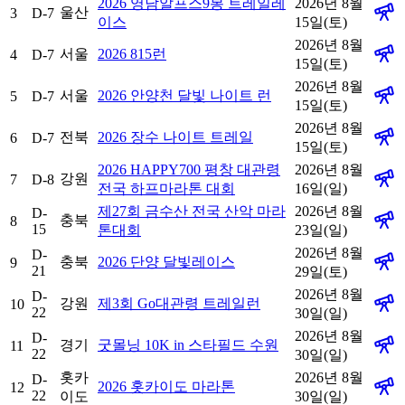
2026 영남알프스9봉 트레일레
2026년 8월
울산
3
D-7
이스
15일(토)
2026년 8월
서울
2026 815런
4
D-7
15일(토)
2026년 8월
서울
2026 안양천 달빛 나이트 런
5
D-7
15일(토)
2026년 8월
전북
2026 장수 나이트 트레일
6
D-7
15일(토)
2026 HAPPY700 평창 대관령
2026년 8월
강원
7
D-8
전국 하프마라톤 대회
16일(일)
제27회 금수산 전국 산악 마라
2026년 8월
D-
충북
8
15
톤대회
23일(일)
2026년 8월
D-
충북
2026 단양 달빛레이스
9
21
29일(토)
2026년 8월
D-
강원
제3회 Go대관령 트레일런
10
22
30일(일)
2026년 8월
D-
경기
굿몰닝 10K in 스타필드 수원
11
22
30일(일)
홋카
2026년 8월
D-
2026 홋카이도 마라톤
12
22
이도
30일(일)