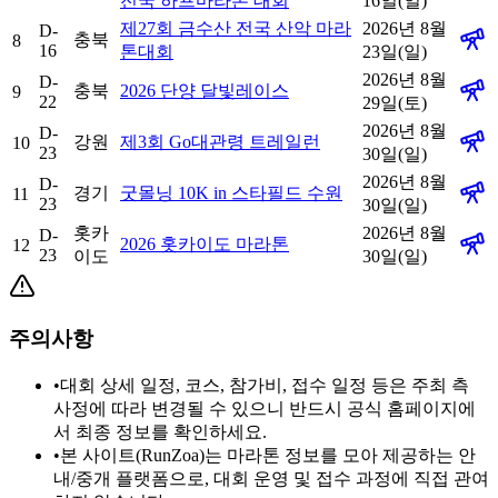
전국 하프마라톤 대회
16일(일)
제27회 금수산 전국 산악 마라
2026년 8월
D-
충북
8
16
톤대회
23일(일)
2026년 8월
D-
충북
2026 단양 달빛레이스
9
22
29일(토)
2026년 8월
D-
강원
제3회 Go대관령 트레일런
10
23
30일(일)
2026년 8월
D-
경기
굿몰닝 10K in 스타필드 수원
11
23
30일(일)
홋카
2026년 8월
D-
2026 홋카이도 마라톤
12
23
이도
30일(일)
주의사항
•
대회 상세 일정, 코스, 참가비, 접수 일정 등은 주최 측
사정에 따라 변경될 수 있으니 반드시 공식 홈페이지에
서 최종 정보를 확인하세요.
•
본 사이트(RunZoa)는 마라톤 정보를 모아 제공하는 안
내/중개 플랫폼으로, 대회 운영 및 접수 과정에 직접 관여