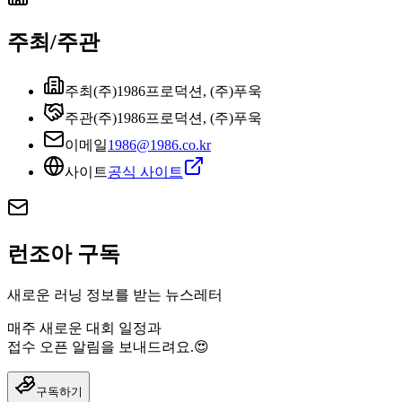
주최/주관
주최
(주)1986프로덕션, (주)푸욱
주관
(주)1986프로덕션, (주)푸욱
이메일
1986@1986.co.kr
사이트
공식 사이트
런조아 구독
새로운 러닝 정보를 받는 뉴스레터
매주 새로운 대회 일정과
접수 오픈 알림을 보내드려요.😍
구독하기