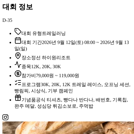
대회 정보
D-35
대회 유형
트레일러닝
대회 기간
2026년 9월 12일(토) 08:00 ~ 2026년 9월 13
일(일)
장소
정선 하이원리조트
종목
12K, 20K, 30K
참가비
79,000원 ~ 119,000원
프로그램
30K, 20K, 12K 트레일 레이스, 오프닝 세션,
빵림픽, 시상식, 기부 캠페인
기념품
공식 티셔츠, 빵다나 반다나, 배번호, 기록칩,
완주 메달, 성심당 튀김소보로, 주먹밥