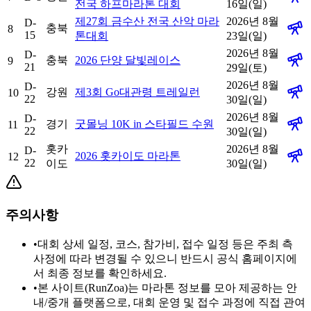
전국 하프마라톤 대회
16일(일)
제27회 금수산 전국 산악 마라
2026년 8월
D-
충북
8
15
톤대회
23일(일)
2026년 8월
D-
충북
2026 단양 달빛레이스
9
21
29일(토)
2026년 8월
D-
강원
제3회 Go대관령 트레일런
10
22
30일(일)
2026년 8월
D-
경기
굿몰닝 10K in 스타필드 수원
11
22
30일(일)
홋카
2026년 8월
D-
2026 홋카이도 마라톤
12
22
이도
30일(일)
주의사항
•
대회 상세 일정, 코스, 참가비, 접수 일정 등은 주최 측
사정에 따라 변경될 수 있으니 반드시 공식 홈페이지에
서 최종 정보를 확인하세요.
•
본 사이트(RunZoa)는 마라톤 정보를 모아 제공하는 안
내/중개 플랫폼으로, 대회 운영 및 접수 과정에 직접 관여