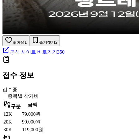
좋아요
1
즐겨찾기
2
공식 사이트 바로가기
350
접수 정보
접수중
종목별 참가비
금액
구분
12K
79,000원
20K
99,000원
30K
119,000원