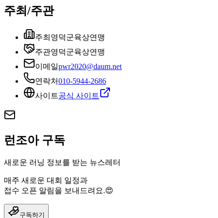
주최/주관
주최
영덕군육상연맹
주관
영덕군육상연맹
이메일
pwr2020@daum.net
연락처
010-5944-2686
사이트
공식 사이트
런조아 구독
새로운 러닝 정보를 받는 뉴스레터
매주 새로운 대회 일정과
접수 오픈 알림을 보내드려요.😍
구독하기