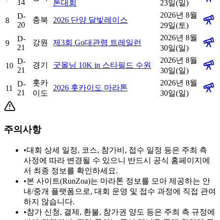
14
톤대회
23일(일)
2026년 8월
D-
충북
2026 단양 달빛레이스
8
20
29일(토)
2026년 8월
D-
강원
제3회 Go대관령 트레일런
9
21
30일(일)
2026년 8월
D-
경기
굿몰닝 10K in 스타필드 수원
10
21
30일(일)
홋카
2026년 8월
D-
2026 홋카이도 마라톤
11
21
이도
30일(일)
주의사항
•
대회 상세 일정, 코스, 참가비, 접수 일정 등은 주최 측
사정에 따라 변경될 수 있으니 반드시 공식 홈페이지에
서 최종 정보를 확인하세요.
•
본 사이트(RunZoa)는 마라톤 정보를 모아 제공하는 안
내/중개 플랫폼으로, 대회 운영 및 접수 과정에 직접 관여
하지 않습니다.
•
참가 신청, 결제, 환불, 참가권 양도 등은 주최 측 규정에