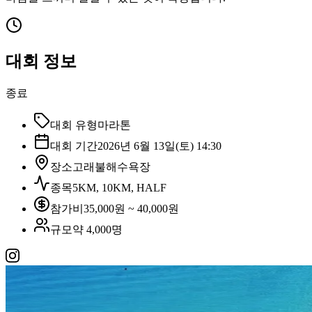
대회 정보
종료
대회 유형
마라톤
대회 기간
2026년 6월 13일(토) 14:30
장소
고래불해수욕장
종목
5KM, 10KM, HALF
참가비
35,000원 ~ 40,000원
규모
약 4,000명