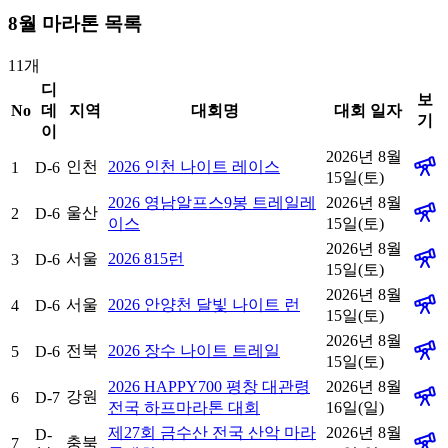
8
월 마라톤 목록
11
개
디
보
No
데
지역
대회명
대회 일자
기
이
2026년 8월
인천
2026 인천 나이트 레이스
1
D-6
15일(토)
2026 영남알프스9봉 트레일레
2026년 8월
울산
2
D-6
이스
15일(토)
2026년 8월
서울
2026 815런
3
D-6
15일(토)
2026년 8월
서울
2026 안양천 달빛 나이트 런
4
D-6
15일(토)
2026년 8월
전북
2026 장수 나이트 트레일
5
D-6
15일(토)
2026 HAPPY700 평창 대관령
2026년 8월
강원
6
D-7
전국 하프마라톤 대회
16일(일)
제27회 금수산 전국 산악 마라
2026년 8월
D-
충북
7