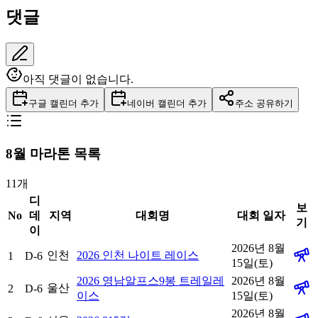
댓글
아직 댓글이 없습니다.
구글 캘린더 추가
네이버 캘린더 추가
주소 공유하기
8
월 마라톤 목록
11
개
디
보
No
데
지역
대회명
대회 일자
기
이
2026년 8월
인천
2026 인천 나이트 레이스
1
D-6
15일(토)
2026 영남알프스9봉 트레일레
2026년 8월
울산
2
D-6
이스
15일(토)
2026년 8월