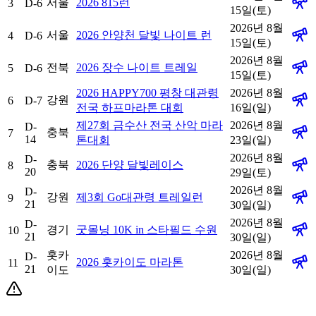
서울
2026 815런
3
D-6
15일(토)
2026년 8월
서울
2026 안양천 달빛 나이트 런
4
D-6
15일(토)
2026년 8월
전북
2026 장수 나이트 트레일
5
D-6
15일(토)
2026 HAPPY700 평창 대관령
2026년 8월
강원
6
D-7
전국 하프마라톤 대회
16일(일)
제27회 금수산 전국 산악 마라
2026년 8월
D-
충북
7
14
톤대회
23일(일)
2026년 8월
D-
충북
2026 단양 달빛레이스
8
20
29일(토)
2026년 8월
D-
강원
제3회 Go대관령 트레일런
9
21
30일(일)
2026년 8월
D-
경기
굿몰닝 10K in 스타필드 수원
10
21
30일(일)
홋카
2026년 8월
D-
2026 홋카이도 마라톤
11
21
이도
30일(일)