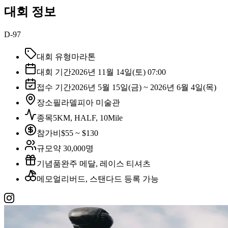
대회 정보
D-97
대회 유형
마라톤
대회 기간
2026년 11월 14일(토) 07:00
접수 기간
2026년 5월 15일(금) ~ 2026년 6월 4일(목)
장소
필라델피아 미술관
종목
5KM, HALF, 10Mile
참가비
$55 ~ $130
규모
약 30,000명
기념품
완주 메달, 레이스 티셔츠
메모
얼리버드, 스탠다드 등록 가능