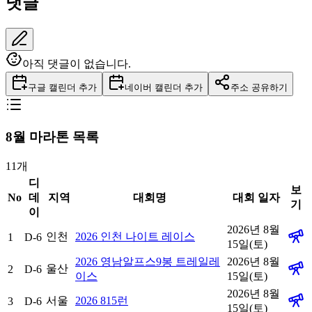
댓글
아직 댓글이 없습니다.
구글 캘린더 추가
네이버 캘린더 추가
주소 공유하기
8
월 마라톤 목록
11
개
디
보
No
데
지역
대회명
대회 일자
기
이
2026년 8월
인천
2026 인천 나이트 레이스
1
D-6
15일(토)
2026 영남알프스9봉 트레일레
2026년 8월
울산
2
D-6
이스
15일(토)
2026년 8월
서울
2026 815런
3
D-6
15일(토)