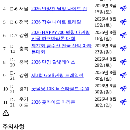
2026년 8월
서울
2026 안양천 달빛 나이트 런
4
D-6
15일(토)
2026년 8월
전북
2026 장수 나이트 트레일
5
D-6
15일(토)
2026 HAPPY700 평창 대관령
2026년 8월
강원
6
D-7
전국 하프마라톤 대회
16일(일)
제27회 금수산 전국 산악 마라
2026년 8월
D-
충북
7
14
톤대회
23일(일)
2026년 8월
D-
충북
2026 단양 달빛레이스
8
20
29일(토)
2026년 8월
D-
강원
제3회 Go대관령 트레일런
9
21
30일(일)
2026년 8월
D-
경기
굿몰닝 10K in 스타필드 수원
10
21
30일(일)
홋카
2026년 8월
D-
2026 홋카이도 마라톤
11
21
이도
30일(일)
주의사항