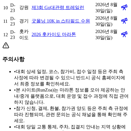
2026년 8월
D-
강원
제3회 Go대관령 트레일런
10
23
30일(일)
2026년 8월
D-
경기
굿몰닝 10K in 스타필드 수원
11
23
30일(일)
홋카
2026년 8월
D-
2026 홋카이도 마라톤
12
23
이도
30일(일)
주의사항
•
대회 상세 일정, 코스, 참가비, 접수 일정 등은 주최 측
사정에 따라 변경될 수 있으니 반드시 공식 홈페이지에
서 최종 정보를 확인하세요.
•
본 사이트(RunZoa)는 마라톤 정보를 모아 제공하는 안
내/중개 플랫폼으로, 대회 운영 및 접수 과정에 직접 관여
하지 않습니다.
•
참가 신청, 결제, 환불, 참가권 양도 등은 주최 측 규정에
따라 진행되며, 관련 문의는 공식 채널을 통해 확인해 주
세요.
•
대회 당일 교통 통제, 주차, 집결지 안내는 지역 상황에