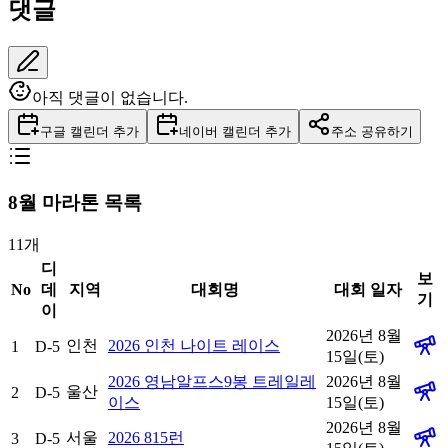
댓글
아직 댓글이 없습니다.
구글 캘린더 추가
네이버 캘린더 추가
주소 공유하기
8
월 마라톤 목록
11
개
디
보
No
데
지역
대회명
대회 일자
기
이
2026년 8월
인천
2026 인천 나이트 레이스
1
D-5
15일(토)
2026 영남알프스9봉 트레일레
2026년 8월
울산
2
D-5
이스
15일(토)
2026년 8월
서울
2026 815런
3
D-5