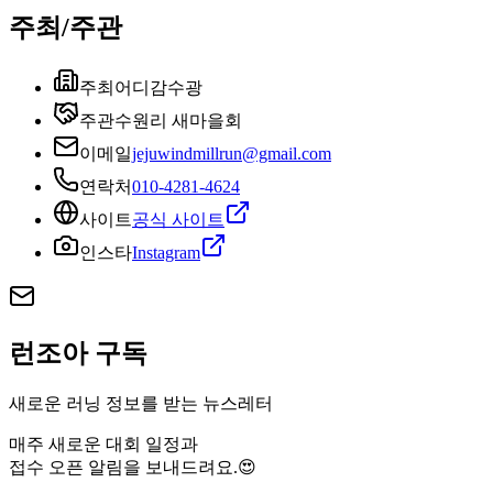
주최/주관
주최
어디감수광
주관
수원리 새마을회
이메일
jejuwindmillrun@gmail.com
연락처
010-4281-4624
사이트
공식 사이트
인스타
Instagram
런조아 구독
새로운 러닝 정보를 받는 뉴스레터
매주 새로운 대회 일정과
접수 오픈 알림을 보내드려요.😍