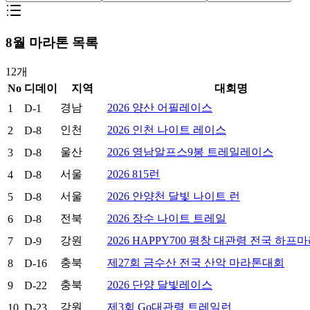
8
월 마라톤 목록
12
개
No
디데이
지역
대회명
경남
2026 양산 어필레이스
1
D-1
인천
2026 인천 나이트 레이스
2
D-8
울산
2026 영남알프스9봉 트레일레이스
3
D-8
서울
2026 815런
4
D-8
서울
2026 안양천 달빛 나이트 런
5
D-8
전북
2026 장수 나이트 트레일
6
D-8
강원
2026 HAPPY700 평창 대관령 전국 하프
7
D-9
충북
제27회 금수산 전국 산악 마라톤대회
8
D-16
충북
2026 단양 달빛레이스
9
D-22
강원
제3회 Go대관령 트레일런
10
D-23