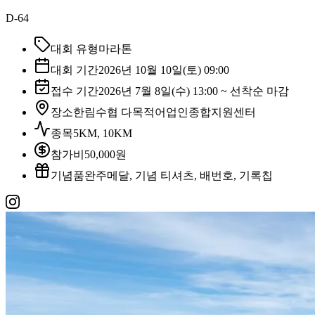
D-64
대회 유형
마라톤
대회 기간
2026년 10월 10일(토) 09:00
접수 기간
2026년 7월 8일(수) 13:00 ~ 선착순 마감
장소
한림수협 다목적어업인종합지원센터
종목
5KM, 10KM
참가비
50,000원
기념품
완주메달, 기념 티셔츠, 배번호, 기록칩