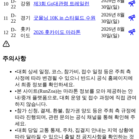
2026년 8월
D-
강원
제3회 Go대관령 트레일런
10
22
30일(일)
2026년 8월
D-
경기
굿몰닝 10K in 스타필드 수원
11
22
30일(일)
홋카
2026년 8월
D-
2026 홋카이도 마라톤
12
22
이도
30일(일)
주의사항
•
대회 상세 일정, 코스, 참가비, 접수 일정 등은 주최 측
사정에 따라 변경될 수 있으니 반드시 공식 홈페이지에
서 최종 정보를 확인하세요.
•
본 사이트(RunZoa)는 마라톤 정보를 모아 제공하는 안
내/중개 플랫폼으로, 대회 운영 및 접수 과정에 직접 관여
하지 않습니다.
•
참가 신청, 결제, 환불, 참가권 양도 등은 주최 측 규정에
따라 진행되며, 관련 문의는 공식 채널을 통해 확인해 주
세요.
•
대회 당일 교통 통제, 주차, 집결지 안내는 지역 상황에
따라 달라질 수 있으니 출발 전 공지사항을 확인하는 것