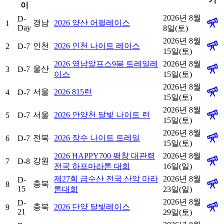
이
2026년 8월
D-
경남
2026 양산 어필레이스
1
Day
8일(토)
2026년 8월
인천
2026 인천 나이트 레이스
2
D-7
15일(토)
2026 영남알프스9봉 트레일레
2026년 8월
울산
3
D-7
이스
15일(토)
2026년 8월
서울
2026 815런
4
D-7
15일(토)
2026년 8월
서울
2026 안양천 달빛 나이트 런
5
D-7
15일(토)
2026년 8월
전북
2026 장수 나이트 트레일
6
D-7
15일(토)
2026 HAPPY700 평창 대관령
2026년 8월
강원
7
D-8
전국 하프마라톤 대회
16일(일)
제27회 금수산 전국 산악 마라
2026년 8월
D-
충북
8
15
톤대회
23일(일)
2026년 8월
D-
충북
2026 단양 달빛레이스
9
21
29일(토)