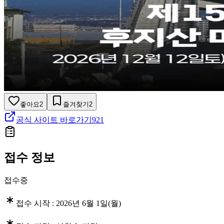
좋아요
2
즐겨찾기
2
공식 사이트 바로가기
921
접수 정보
접수중
접수 시작 :
2026년 6월 1일(월)