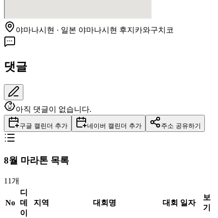
야마나시현 · 일본 야마나시현 후지카와구치코
댓글
아직 댓글이 없습니다.
구글 캘린더 추가
네이버 캘린더 추가
주소 공유하기
8
월 마라톤 목록
11
개
디
보
No
데
지역
대회명
대회 일자
기
이