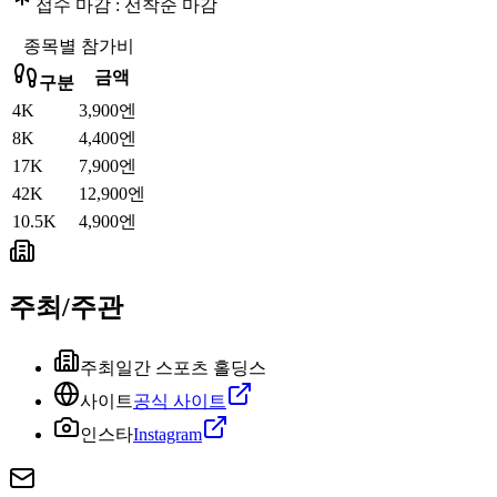
접수 마감 :
선착순 마감
종목별 참가비
금액
구분
4K
3,900엔
8K
4,400엔
17K
7,900엔
42K
12,900엔
10.5K
4,900엔
주최/주관
주최
일간 스포츠 홀딩스
사이트
공식 사이트
인스타
Instagram