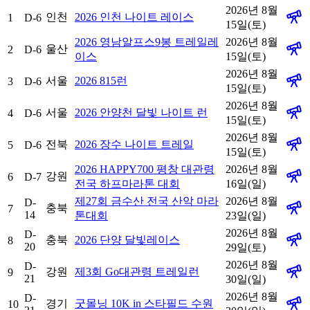
2026년 8월
인천
2026 인천 나이트 레이스
1
D-6
15일(토)
2026 영남알프스9봉 트레일레
2026년 8월
울산
2
D-6
이스
15일(토)
2026년 8월
서울
2026 815런
3
D-6
15일(토)
2026년 8월
서울
2026 안양천 달빛 나이트 런
4
D-6
15일(토)
2026년 8월
전북
2026 장수 나이트 트레일
5
D-6
15일(토)
2026 HAPPY700 평창 대관령
2026년 8월
강원
6
D-7
전국 하프마라톤 대회
16일(일)
제27회 금수산 전국 산악 마라
2026년 8월
D-
충북
7
14
톤대회
23일(일)
2026년 8월
D-
충북
2026 단양 달빛레이스
8
20
29일(토)
2026년 8월
D-
강원
제3회 Go대관령 트레일런
9
21
30일(일)
2026년 8월
D-
경기
굿몰닝 10K in 스타필드 수원
10