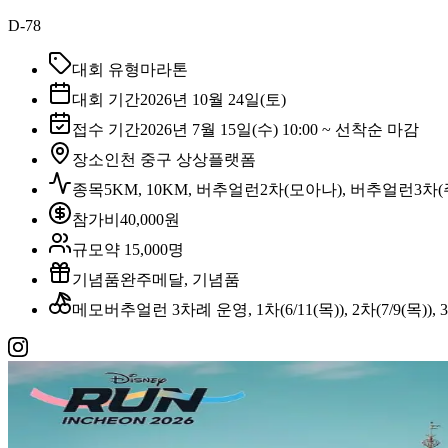
D-78
대회 유형
마라톤
대회 기간
2026년 10월 24일(토)
접수 기간
2026년 7월 15일(수) 10:00 ~ 선착순 마감
장소
인천 중구 상상플랫폼
종목
5KM, 10KM, 버추얼런2차(모아나), 버추얼런3
참가비
40,000원
규모
약 15,000명
기념품
완주메달, 기념품
메모
버추얼런 3차례 운영, 1차(6/11(목)), 2차(7/9(목)), 