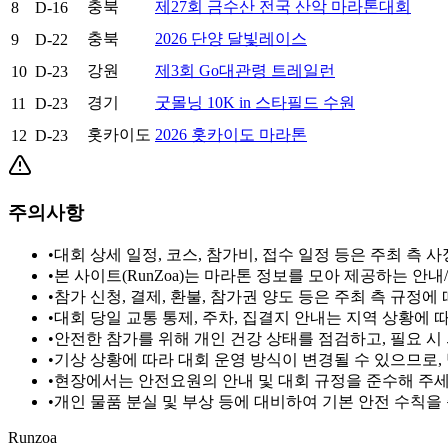
충북
제27회 금수산 전국 산악 마라톤대회
8
D-16
충북
2026 단양 달빛레이스
9
D-22
강원
제3회 Go대관령 트레일런
10
D-23
경기
굿몰닝 10K in 스타필드 수원
11
D-23
홋카이도
2026 홋카이도 마라톤
12
D-23
주의사항
•
대회 상세 일정, 코스, 참가비, 접수 일정 등은 주최 측
•
본 사이트(RunZoa)는 마라톤 정보를 모아 제공하는 안
•
참가 신청, 결제, 환불, 참가권 양도 등은 주최 측 규정
•
대회 당일 교통 통제, 주차, 집결지 안내는 지역 상황에
•
안전한 참가를 위해 개인 건강 상태를 점검하고, 필요 시
•
기상 상황에 따라 대회 운영 방식이 변경될 수 있으므로,
•
현장에서는 안전요원의 안내 및 대회 규정을 준수해 주세요
•
개인 물품 분실 및 부상 등에 대비하여 기본 안전 수칙을
Runzoa