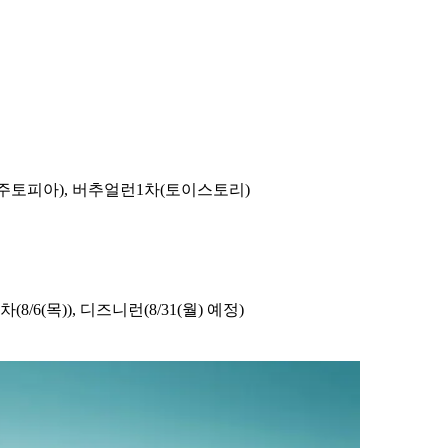
차(주토피아), 버추얼런1차(토이스토리)
3차(8/6(목)), 디즈니런(8/31(월) 예정)