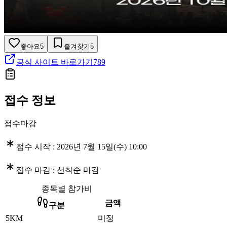
좋아요
5
즐겨찾기
5
공식 사이트 바로가기
789
접수 정보
접수마감
접수 시작 :
2026년 7월 15일(수) 10:00
접수 마감 :
선착순 마감
종목별 참가비
금액
구분
5KM
미정