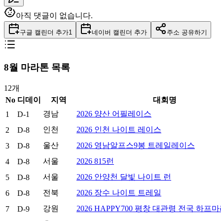
아직 댓글이 없습니다.
구글 캘린더 추가
1
네이버 캘린더 추가
주소 공유하기
8
월 마라톤 목록
12
개
No
디데이
지역
대회명
경남
2026 양산 어필레이스
1
D-1
인천
2026 인천 나이트 레이스
2
D-8
울산
2026 영남알프스9봉 트레일레이스
3
D-8
서울
2026 815런
4
D-8
서울
2026 안양천 달빛 나이트 런
5
D-8
전북
2026 장수 나이트 트레일
6
D-8
강원
2026 HAPPY700 평창 대관령 전국 하프
7
D-9