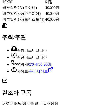
10KM
미정
버추얼런2차(모아나)
40,000원
버추얼런3차(주토피아)
40,000원
버추얼런1차(토이스토리)
40,000원
주최/주관
주최
디즈니코리아
주관
디즈니코리아
연락처
070-4705-2008
사이트
공식 사이트
런조아 구독
새로운 러닝 정보를 받는 뉴스레터