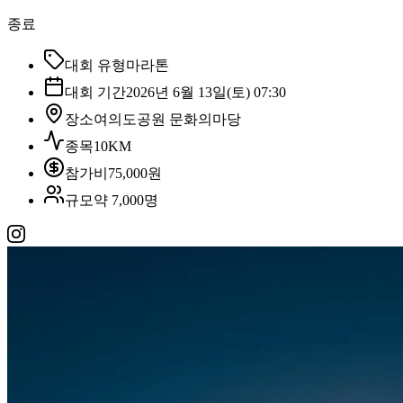
종료
대회 유형
마라톤
대회 기간
2026년 6월 13일(토) 07:30
장소
여의도공원 문화의마당
종목
10KM
참가비
75,000원
규모
약 7,000명