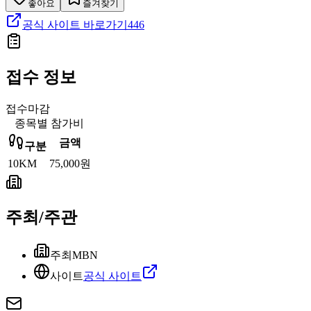
좋아요
즐겨찾기
공식 사이트 바로가기
446
접수 정보
접수마감
종목별 참가비
금액
구분
10KM
75,000원
주최/주관
주최
MBN
사이트
공식 사이트