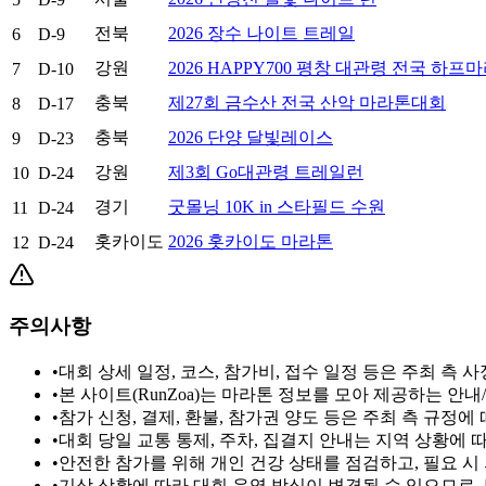
전북
2026 장수 나이트 트레일
6
D-9
강원
2026 HAPPY700 평창 대관령 전국 하프
7
D-10
충북
제27회 금수산 전국 산악 마라톤대회
8
D-17
충북
2026 단양 달빛레이스
9
D-23
강원
제3회 Go대관령 트레일런
10
D-24
경기
굿몰닝 10K in 스타필드 수원
11
D-24
홋카이도
2026 홋카이도 마라톤
12
D-24
주의사항
•
대회 상세 일정, 코스, 참가비, 접수 일정 등은 주최 측
•
본 사이트(RunZoa)는 마라톤 정보를 모아 제공하는 안
•
참가 신청, 결제, 환불, 참가권 양도 등은 주최 측 규정
•
대회 당일 교통 통제, 주차, 집결지 안내는 지역 상황에
•
안전한 참가를 위해 개인 건강 상태를 점검하고, 필요 시
•
기상 상황에 따라 대회 운영 방식이 변경될 수 있으므로,