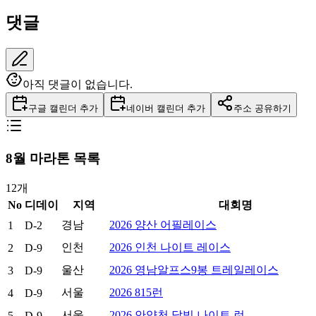
댓글
아직 댓글이 없습니다.
구글 캘린더 추가
네이버 캘린더 추가
주소 공유하기
8
월 마라톤 목록
12
개
No
디데이
지역
대회명
경남
2026 양산 어필레이스
1
D-2
인천
2026 인천 나이트 레이스
2
D-9
울산
2026 영남알프스9봉 트레일레이스
3
D-9
서울
2026 815런
4
D-9
서울
2026 안양천 달빛 나이트 런
5
D-9