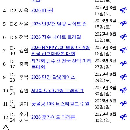
이스
15일(토)
2026년 8월
서울
2026 815런
4
D-9
15일(토)
2026년 8월
서울
2026 안양천 달빛 나이트 런
5
D-9
15일(토)
2026년 8월
전북
2026 장수 나이트 트레일
6
D-9
15일(토)
2026 HAPPY700 평창 대관령
2026년 8월
D-
강원
7
10
전국 하프마라톤 대회
16일(일)
제27회 금수산 전국 산악 마라
2026년 8월
D-
충북
8
17
톤대회
23일(일)
2026년 8월
D-
충북
2026 단양 달빛레이스
9
23
29일(토)
2026년 8월
D-
강원
제3회 Go대관령 트레일런
10
24
30일(일)
2026년 8월
D-
경기
굿몰닝 10K in 스타필드 수원
11
24
30일(일)
홋카
2026년 8월
D-
2026 홋카이도 마라톤
12
24
이도
30일(일)