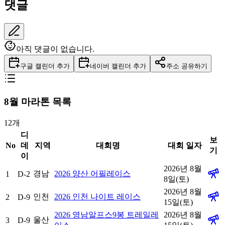
댓글
아직 댓글이 없습니다.
구글 캘린더 추가
네이버 캘린더 추가
주소 공유하기
8
월 마라톤 목록
12
개
디
보
No
데
지역
대회명
대회 일자
기
이
2026년 8월
경남
2026 양산 어필레이스
1
D-2
8일(토)
2026년 8월
인천
2026 인천 나이트 레이스
2
D-9
15일(토)
2026 영남알프스9봉 트레일레
2026년 8월
울산
3
D-9