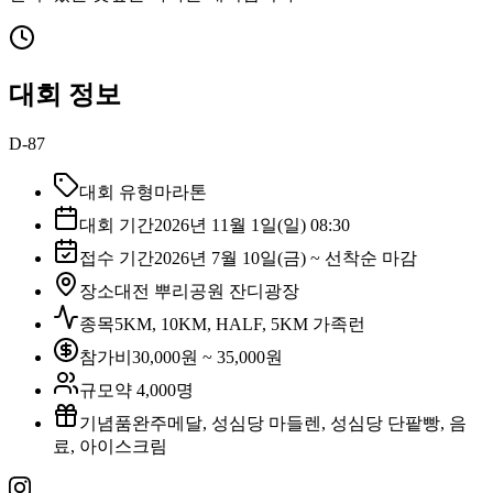
대회 정보
D-87
대회 유형
마라톤
대회 기간
2026년 11월 1일(일) 08:30
접수 기간
2026년 7월 10일(금) ~ 선착순 마감
장소
대전 뿌리공원 잔디광장
종목
5KM, 10KM, HALF, 5KM 가족런
참가비
30,000원 ~ 35,000원
규모
약 4,000명
기념품
완주메달, 성심당 마들렌, 성심당 단팥빵, 음
료, 아이스크림