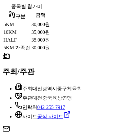
종목별 참가비
금액
구분
5KM
30,000원
10KM
35,000원
HALF
35,000원
5KM 가족런
30,000원
주최/주관
주최
대전광역시중구체육회
주관
대전중국육상연맹
연락처
042-255-7917
사이트
공식 사이트