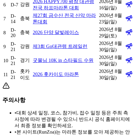
2026 HAPPY700 평창 대관령
2026년 8월
강원
6
D-7
전국 하프마라톤 대회
16일(일)
제27회 금수산 전국 산악 마라
2026년 8월
D-
충북
7
14
톤대회
23일(일)
2026년 8월
D-
충북
2026 단양 달빛레이스
8
20
29일(토)
2026년 8월
D-
강원
제3회 Go대관령 트레일런
9
21
30일(일)
2026년 8월
D-
경기
굿몰닝 10K in 스타필드 수원
10
21
30일(일)
홋카
2026년 8월
D-
2026 홋카이도 마라톤
11
21
이도
30일(일)
주의사항
•
대회 상세 일정, 코스, 참가비, 접수 일정 등은 주최 측
사정에 따라 변경될 수 있으니 반드시 공식 홈페이지에
서 최종 정보를 확인하세요.
•
본 사이트(RunZoa)는 마라톤 정보를 모아 제공하는 안