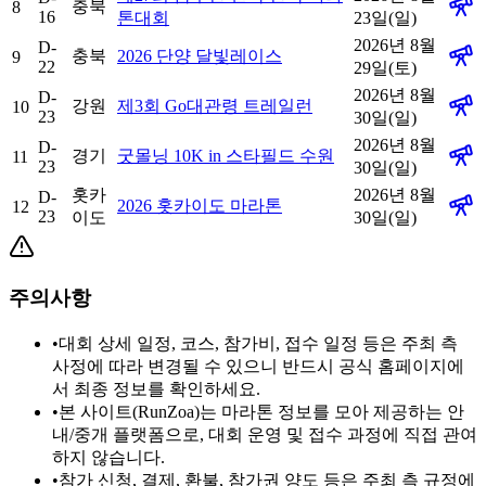
충북
8
16
톤대회
23일(일)
2026년 8월
D-
충북
2026 단양 달빛레이스
9
22
29일(토)
2026년 8월
D-
강원
제3회 Go대관령 트레일런
10
23
30일(일)
2026년 8월
D-
경기
굿몰닝 10K in 스타필드 수원
11
23
30일(일)
홋카
2026년 8월
D-
2026 홋카이도 마라톤
12
23
이도
30일(일)
주의사항
•
대회 상세 일정, 코스, 참가비, 접수 일정 등은 주최 측
사정에 따라 변경될 수 있으니 반드시 공식 홈페이지에
서 최종 정보를 확인하세요.
•
본 사이트(RunZoa)는 마라톤 정보를 모아 제공하는 안
내/중개 플랫폼으로, 대회 운영 및 접수 과정에 직접 관여
하지 않습니다.
•
참가 신청, 결제, 환불, 참가권 양도 등은 주최 측 규정에