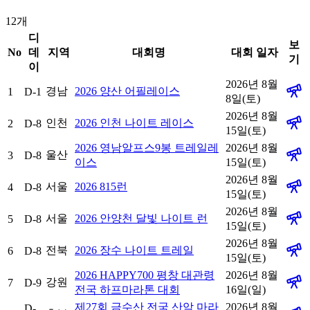
12
개
디
보
No
데
지역
대회명
대회 일자
기
이
2026년 8월
경남
2026 양산 어필레이스
1
D-1
8일(토)
2026년 8월
인천
2026 인천 나이트 레이스
2
D-8
15일(토)
2026 영남알프스9봉 트레일레
2026년 8월
울산
3
D-8
이스
15일(토)
2026년 8월
서울
2026 815런
4
D-8
15일(토)
2026년 8월
서울
2026 안양천 달빛 나이트 런
5
D-8
15일(토)
2026년 8월
전북
2026 장수 나이트 트레일
6
D-8
15일(토)
2026 HAPPY700 평창 대관령
2026년 8월
강원
7
D-9
전국 하프마라톤 대회
16일(일)
제27회 금수산 전국 산악 마라
2026년 8월
D-