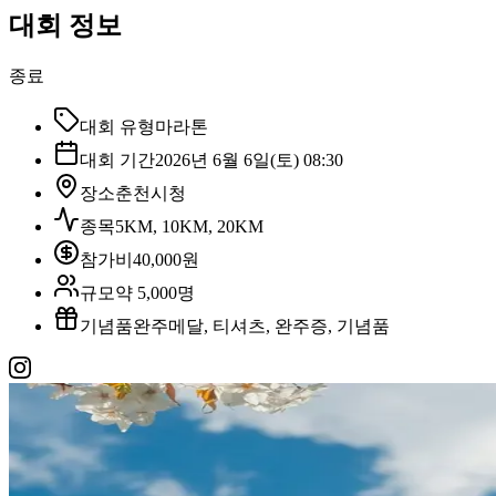
대회 정보
종료
대회 유형
마라톤
대회 기간
2026년 6월 6일(토) 08:30
장소
춘천시청
종목
5KM, 10KM, 20KM
참가비
40,000원
규모
약 5,000명
기념품
완주메달, 티셔츠, 완주증, 기념품