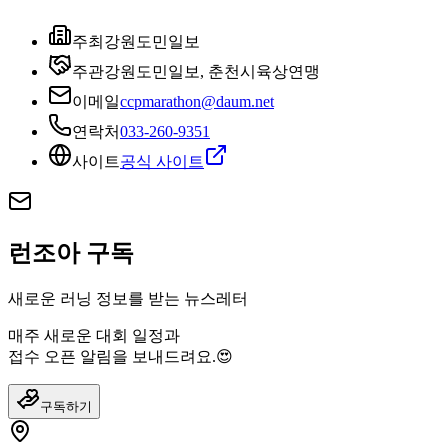
주최
강원도민일보
주관
강원도민일보, 춘천시육상연맹
이메일
ccpmarathon@daum.net
연락처
033-260-9351
사이트
공식 사이트
런조아 구독
새로운 러닝 정보를 받는 뉴스레터
매주 새로운 대회 일정과
접수 오픈 알림을 보내드려요.😍
구독하기